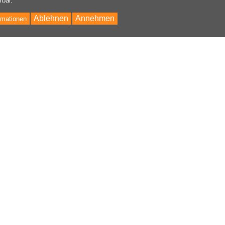
rbar.
Ablehnen
Annehmen
rmationen
Bac
to
Top