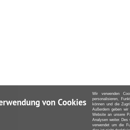
Wir verwenden Coo
erwendung von Cookies
personalisieren, Fun
können und die Zugri
Außerdem geben wir I
Website an unsere Pa
Analysen weiter. Des 
verwendet um die Fu