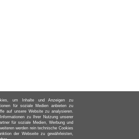
kies, um Inhalte und Anzeigen zu
ktionen für soziale Medien anbieten zu
ffe auf unsere Website zu analysieren.
nformationen zu Ihrer Nutzung unserer
rtner für soziale Medien, Werbung und
weiteren werden rein technische Cookies
nktion der Webseite zu gewährleisten,