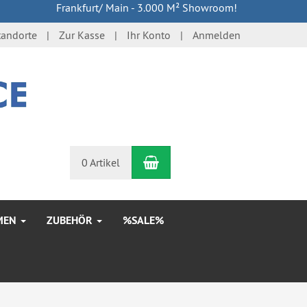
Frankfurt/ Main - 3.000 M² Showroom!
tandorte
Zur Kasse
Ihr Konto
Anmelden
Warenkorb
n
0 Artikel
MEN
ZUBEHÖR
%SALE%