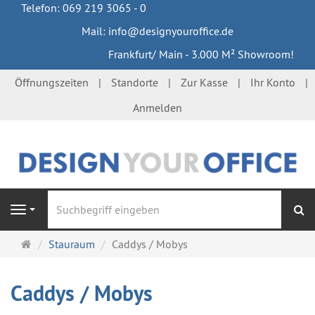
Telefon: 069 219 3065 - 0
Mail: info@designyouroffice.de
Frankfurt/ Main - 3.000 M² Showroom!
Öffnungszeiten
Standorte
Zur Kasse
Ihr Konto
Anmelden
S
Navigation
Startseite
Stauraum
Caddys / Mobys
Caddys / Mobys