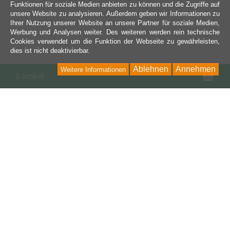
Funktionen für soziale Medien anbieten zu können und die Zugriffe auf
unsere Website zu analysieren. Außerdem geben wir Informationen zu
Ihrer Nutzung unserer Website an unsere Partner für soziale Medien,
Werbung und Analysen weiter. Des weiteren werden rein technische
Cookies verwendet um die Funktion der Webseite zu gewährleisten,
dies ist nicht deaktivierbar.
Ablehnen
Annehmen
Weitere Informationen
War
0 Artikel