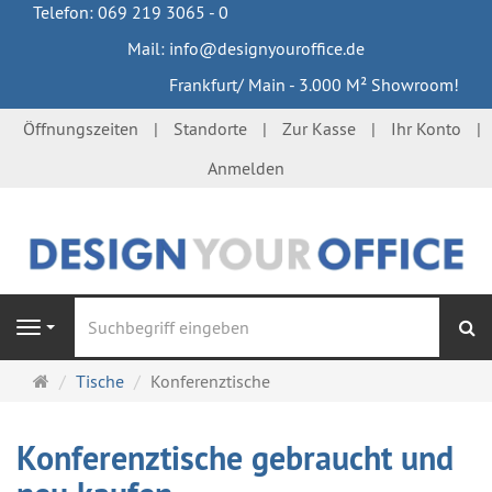
Telefon: 069 219 3065 - 0
Mail: info@designyouroffice.de
Frankfurt/ Main - 3.000 M² Showroom!
Öffnungszeiten
Standorte
Zur Kasse
Ihr Konto
Anmelden
S
Navigation
Startseite
Tische
Konferenztische
Konferenztische gebraucht und