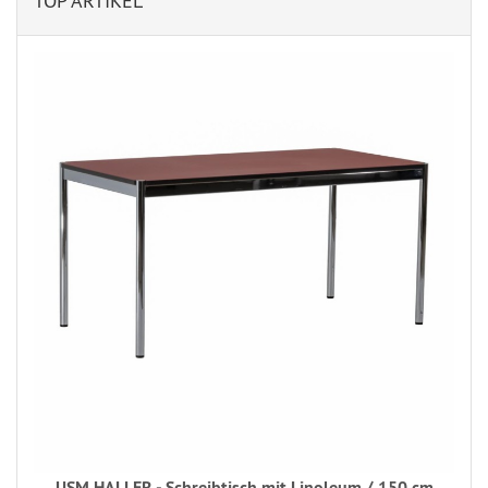
TOP ARTIKEL
USM HALLER - Schreibtisch mit Linoleum / 150 cm