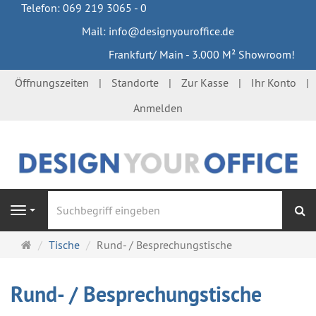
Telefon: 069 219 3065 - 0
Mail: info@designyouroffice.de
Frankfurt/ Main - 3.000 M² Showroom!
Öffnungszeiten
Standorte
Zur Kasse
Ihr Konto
Anmelden
S
Navigation
Startseite
Tische
Rund- / Besprechungstische
Rund- / Besprechungstische