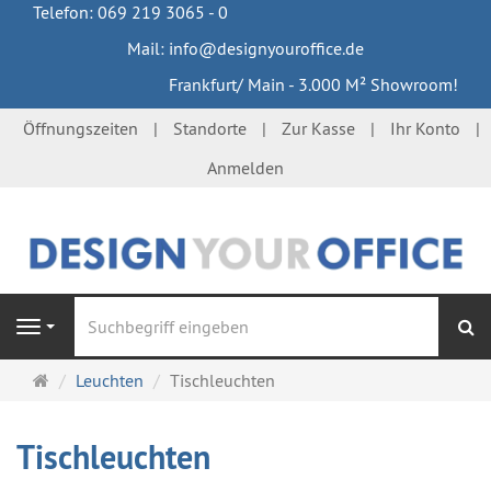
Telefon: 069 219 3065 - 0
Mail: info@designyouroffice.de
Frankfurt/ Main - 3.000 M² Showroom!
Öffnungszeiten
Standorte
Zur Kasse
Ihr Konto
Anmelden
S
Navigation
Startseite
Leuchten
Tischleuchten
Tischleuchten