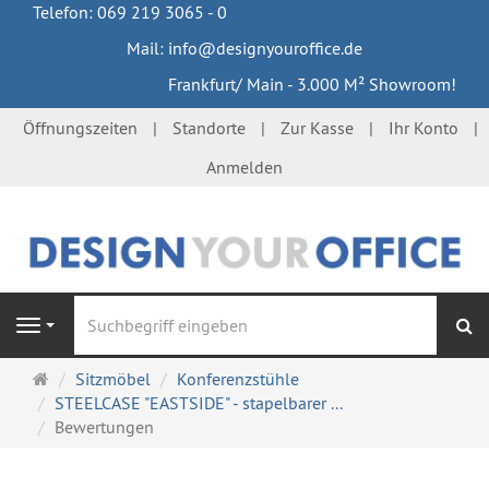
Telefon: 069 219 3065 - 0
Mail: info@designyouroffice.de
Frankfurt/ Main - 3.000 M² Showroom!
Öffnungszeiten
Standorte
Zur Kasse
Ihr Konto
Anmelden
S
Navigation
Startseite
Sitzmöbel
Konferenzstühle
STEELCASE "EASTSIDE" - stapelbarer ...
Bewertungen