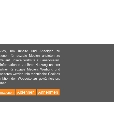
kies, um Inhalte und Anzeigen zu
ktionen für soziale Medien anbieten zu
ffe auf unsere Website zu analysieren.
nformationen zu Ihrer Nutzung unserer
rtner für soziale Medien, Werbung und
weiteren werden rein technische Cookies
nktion der Webseite zu gewährleisten,
rbar.
Ablehnen
Annehmen
rmationen
Bac