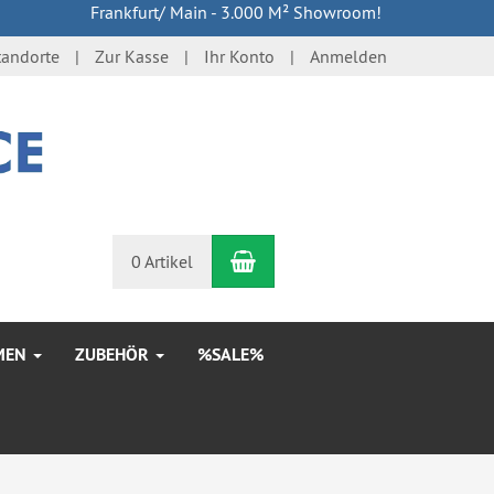
Frankfurt/ Main - 3.000 M² Showroom!
tandorte
Zur Kasse
Ihr Konto
Anmelden
Warenkorb
n
0 Artikel
MEN
ZUBEHÖR
%SALE%