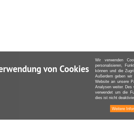
Wir verwenden Coo
erwendung von Cookies
personalisieren, Fun
können und die Zugri
Außerdem geben wir I
Website an unsere Pa
Analysen weiter. Des 
verwendet um die Fu
dies ist nicht deaktivie
Weitere Info