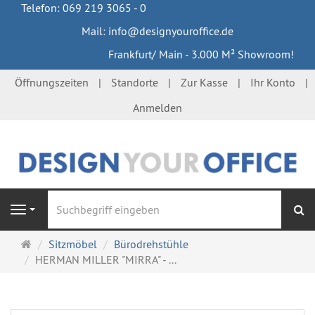
Telefon: 069 219 3065 - 0
Mail: info@designyouroffice.de
Frankfurt/ Main - 3.000 M² Showroom!
Öffnungszeiten
Standorte
Zur Kasse
Ihr Konto
Anmelden
S
Navigation
Startseite
Sitzmöbel
Bürodrehstühle
HERMAN MILLER "MIRRA" - ...