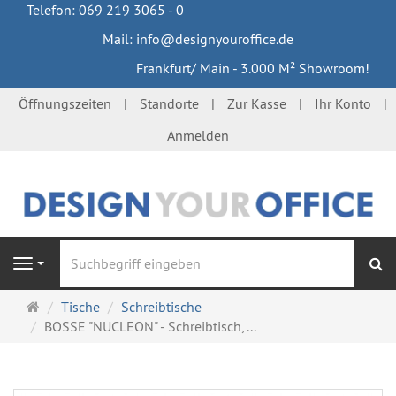
Telefon: 069 219 3065 - 0
Mail: info@designyouroffice.de
Frankfurt/ Main - 3.000 M² Showroom!
Öffnungszeiten
Standorte
Zur Kasse
Ihr Konto
Anmelden
S
Navigation
Startseite
Tische
Schreibtische
BOSSE "NUCLEON" - Schreibtisch, ...