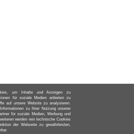
kies, um Inhalte und Anzeigen zu
ktionen für soziale Medien anbieten zu
ffe auf unsere Website zu analysieren.
nformationen zu Ihrer Nutzung unserer
rtner für soziale Medien, Werbung und
weiteren werden rein technische Cookies
nktion der Webseite zu gewährleisten,
rbar.