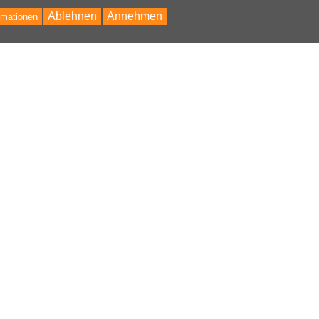
Ablehnen
Annehmen
rmationen
Bac
to
Top