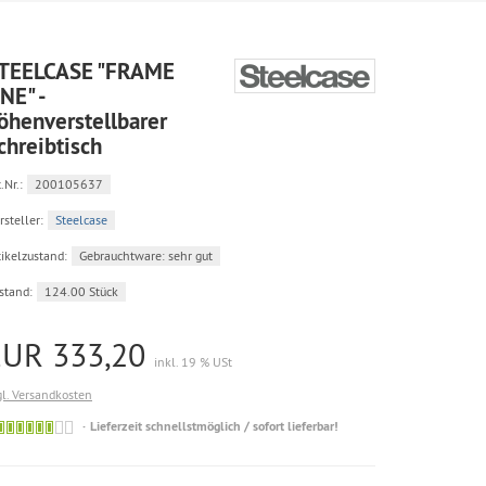
TEELCASE "FRAME
NE" -
öhenverstellbarer
chreibtisch
.Nr.:
200105637
rsteller:
Steelcase
tikelzustand:
Gebrauchtware: sehr gut
stand:
124.00 Stück
EUR 333,20
inkl. 19 % USt
gl. Versandkosten
Sofort
Lieferzeit schnellstmöglich / sofort lieferbar!
versandfähig,
geringe
Stückzahl