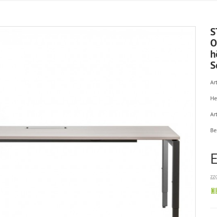
S
O
h
S
Art
He
Ar
Be
zz