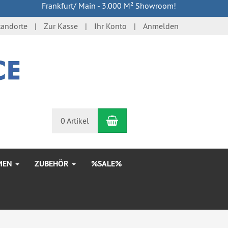
Frankfurt/ Main - 3.000 M² Showroom!
tandorte
Zur Kasse
Ihr Konto
Anmelden
Warenkorb
n
0 Artikel
MEN
ZUBEHÖR
%SALE%