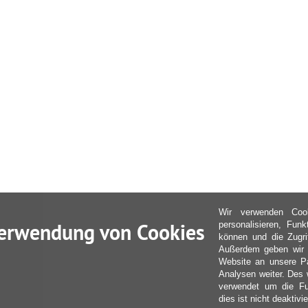
Wir verwenden Coo
erwendung von Cookies
personalisieren, Fun
können und die Zugri
Außerdem geben wir I
Website an unsere Pa
Analysen weiter. Des 
verwendet um die Fu
dies ist nicht deaktivie